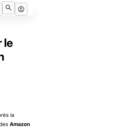
 le
n
près la
 des
Amazon