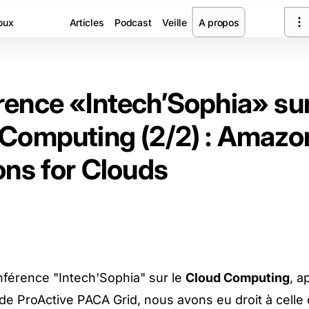
oux
Articles
Podcast
Veille
A propos
ence «Intech’Sophia» sur
Computing (2/2) : Amazo
ons for Clouds
nférence "Intech'Sophia" sur le
Cloud Computing
, a
 de ProActive PACA Grid
, nous avons eu droit à celle