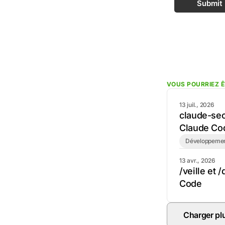
Submit
VOUS POURRIEZ Ê
13 juil., 2026
claude-seo 
Claude Co
Développeme
13 avr., 2026
/veille et 
Code
Charger pl