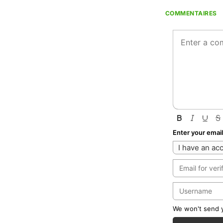
COMMENTAIRES
Enter your emai
I have an ac
We won't send yo