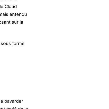
le Cloud
amais entendu
osant sur la
e sous forme
lé bavarder
nt parlé de la