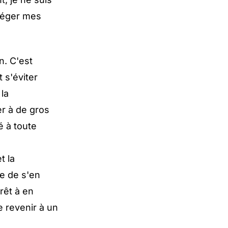
otéger mes
n. C'est
 s'éviter
 la
r à de gros
é à toute
t la
le de s'en
rêt à en
de revenir à un