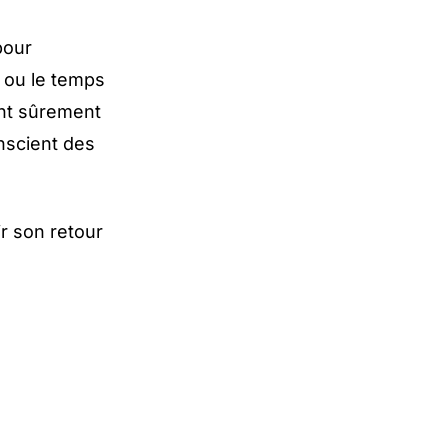
pour
 ou le temps
ent sûrement
onscient des
ir son retour