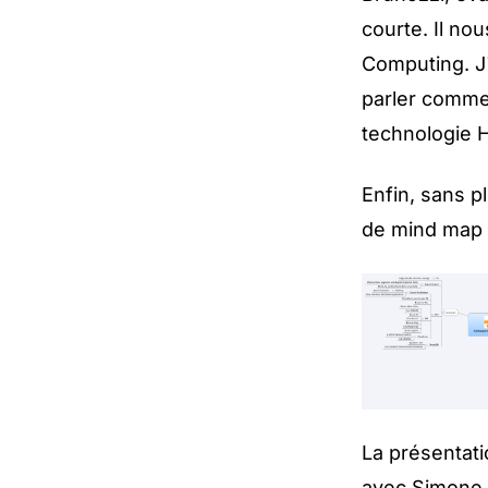
courte. Il no
Computing. J'
parler comm
technologie 
Enfin, sans p
de mind map 
La présentati
avec Simone B