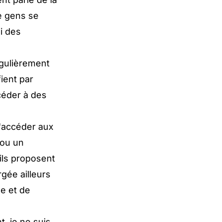
e gens se
i des
égulièrement
ient par
éder à des
 d'accéder aux
 ou un
 ils proposent
gée ailleurs
ue et de
t, je ne suis