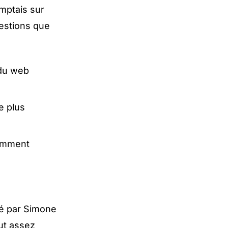
omptais sur
estions que
 du web
e plus
Comment
té par
Simone
ut assez