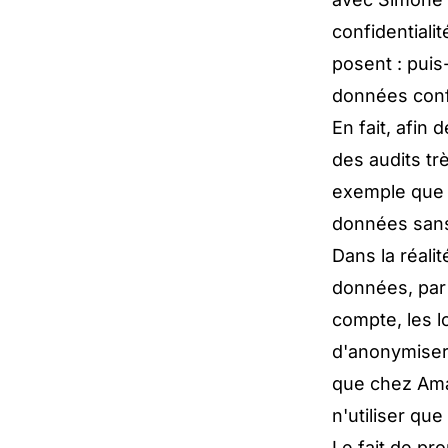
confidential
posent : puis
données confi
En fait, afin
des audits tr
exemple que 
données sans
Dans la réali
données, par
compte, les l
d'anonymiser
que chez Amaz
n'utiliser qu
Le fait de pr