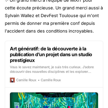
✨ Un grand merci à l’équipe de MiXiT pour
cette écoute précieuse. Un grand merci aussi à
Sylvain Wallez et DevFest Toulouse qui m'ont
permis de donner ma
première conf
depuis
l'accident dans des conditions incroyables.
Art génératif: de la découverte à la
publication d’un projet dans un studio
prestigieux
Vous le savez maintenant, je suis très curieux. J’adore
découvrir des nouvelles disciplines et les explorer
pendant des mois ou des années. Je vous ai par
Camille Roux
Camille Roux
exemple déjà parlé ici de production musicale,
végétarisme ou encore de guitare électrique. Dans cet
article, j’aimerais vous parler de ma grosse passion
depuis