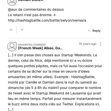
@aux de commentaires du dessus
Le retard n'est pas énorme ->
http://hashtagbattle.com/battle/swlyon/swnsa/a
Reply
16 years ago
UNVERIFIED COMMENT
[French Week] Alkeo, GamersBand, MySpeedMeetings, VoxBlender, QuelleEnergie, FriendsClear, HashtagBattle, eDevoir, Carwego, Opinews…
[...] Il s’en passe des choses aux Startup Weekends. Le
dernier, celui de Nice, déjà mentionné ici a vu éclore
quelques petites pépites, mais ce fut aussi l’occasion pour
certains de se lâcher sur la mise en oeuvre d’idées
amusantes (et même utiles). Exemple : HashtagBattle,
monté par Camille et Damian dans la nuit du samedi au
dimanche (de 5 à 8h du matin!) pour comparer le nombre
de tweet avec le Startup Weekend de Lausanne qui avait
lieu en même temps. Parfait pour mesurer instantanément
le buzz entre deux mots-clés sur Twitter. Explications ici.
[...]