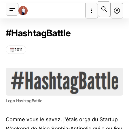
#HashtagBattle
2011
Logo HashtagBattle
Comme vous le savez, j'étais orga du
Startup
Weekend de Nice Sophia-Antipolis
qui a eu lieu