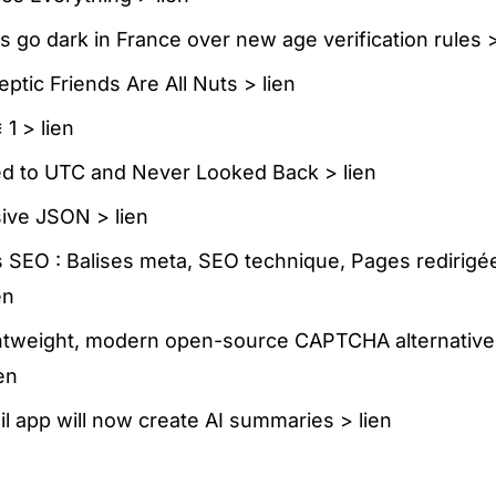
s go dark in France over new age verification rules
eptic Friends Are All Nuts >
lien
 1 >
lien
ed to UTC and Never Looked Back >
lien
sive JSON >
lien
 SEO : Balises meta, SEO technique, Pages redirigé
en
htweight, modern open-source CAPTCHA alternative 
ien
l app will now create AI summaries >
lien