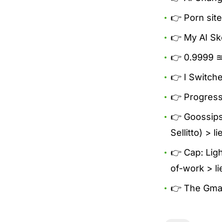
👉 Porn site
👉 My AI Sk
👉 0.9999 ≊
👉 I Switch
👉 Progres
👉 Goossips
Sellitto) >
li
👉 Cap: Lig
of-work >
l
👉 The Gmai