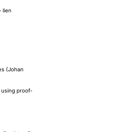
 >
lien
es (Johan
using proof-