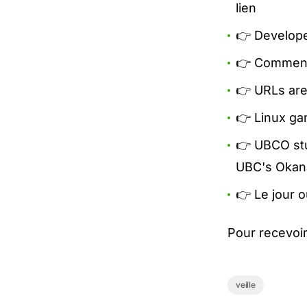
lien
👉 Develope
👉 Comment 
👉 URLs are
👉 Linux g
👉 UBCO stu
UBC's Oka
👉 Le jour 
Pour recevoir
veille