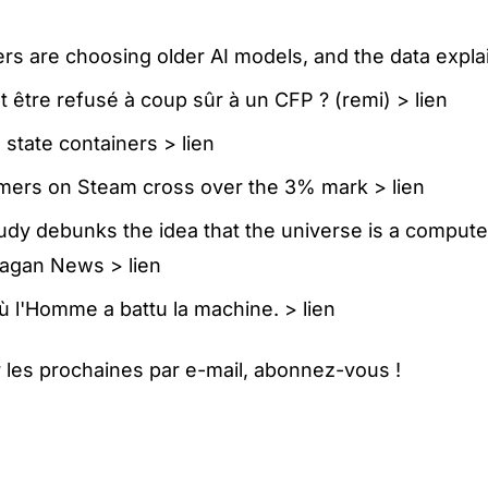
rs are choosing older AI models, and the data expl
être refusé à coup sûr à un CFP ? (remi) >
lien
 state containers >
lien
amers on Steam cross over the 3% mark >
lien
dy debunks the idea that the universe is a computer
nagan News >
lien
où l'Homme a battu la machine. >
lien
 les prochaines par e-mail,
abonnez-vous
!