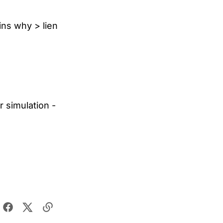
ains why >
lien
 simulation -