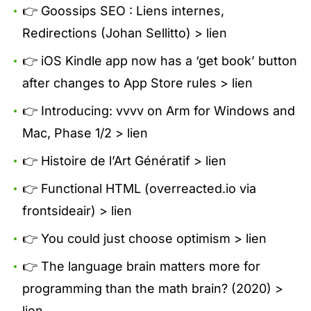
👉 Goossips SEO : Liens internes,
Redirections (Johan Sellitto) >
lien
👉 iOS Kindle app now has a ‘get book’ button
after changes to App Store rules >
lien
👉 Introducing: vvvv on Arm for Windows and
Mac, Phase 1/2 >
lien
👉 Histoire de l’Art Génératif >
lien
👉 Functional HTML (overreacted.io via
frontsideair) >
lien
👉 You could just choose optimism >
lien
👉 The language brain matters more for
programming than the math brain? (2020) >
lien