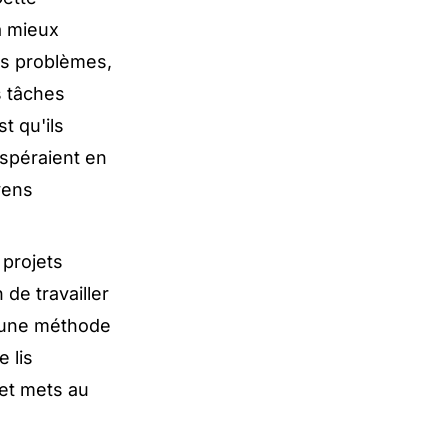
à mieux
des problèmes,
s tâches
t qu'ils
espéraient en
yens
 projets
 de travailler
à une méthode
 lis
 et mets au