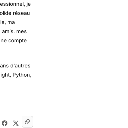
essionnel, je
solide réseau
ile, ma
s amis, mes
e ne compte
dans d'autres
ight, Python,