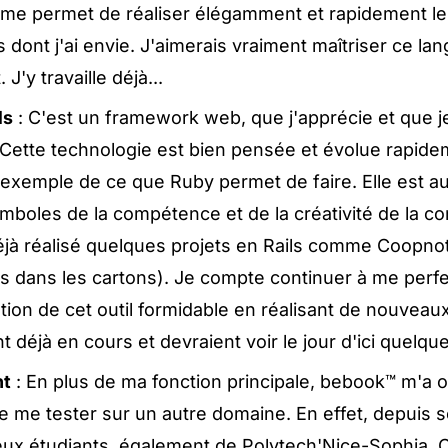
 Il me permet de réaliser élégamment et rapidement l
dont j'ai envie. J'aimerais vraiment maîtriser ce la
J'y travaille déjà...
ls
: C'est un framework web, que j'apprécie et que j
 Cette technologie est bien pensée et évolue rapidem
 exemple de ce que Ruby permet de faire. Elle est au
ymboles de la compétence et de la créativité de la 
déjà réalisé quelques projets en Rails comme Coopn
rs dans les cartons). Je compte continuer à me perf
sation de cet outil formidable en réalisant de nouveaux
t déjà en cours et devraient voir le jour d'ici quelqu
t
: En plus de ma fonction principale, bebook™ m'a of
 de me tester sur un autre domaine. En effet, depuis
eux étudiants, également de Polytech'Nice-Sophia. 