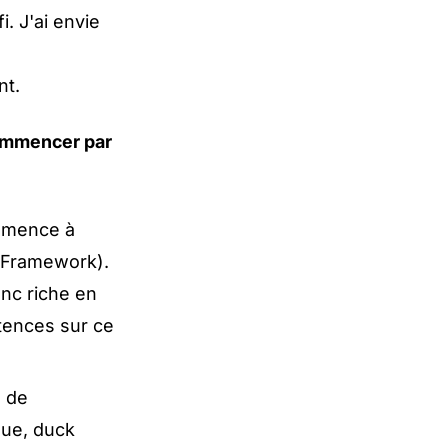
i. J'ai envie
nt.
commencer par
ommence à
 Framework).
nc riche en
tences sur ce
é de
que, duck