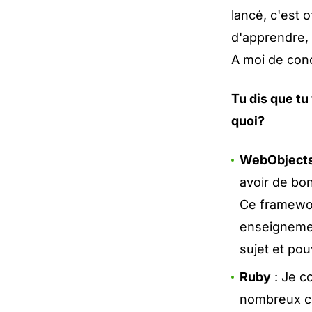
lancé, c'est 
d'apprendre,
A moi de conc
Tu dis que t
quoi?
WebObject
avoir de bo
Ce framewor
enseignemen
sujet et pou
Ruby
: Je c
nombreux co