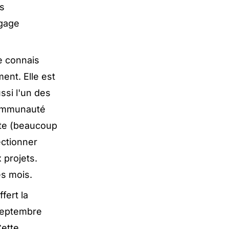
es
ngage
e connais
ent. Elle est
ssi l'un des
communauté
ote (beaucoup
ectionner
 projets.
es mois.
fert la
 septembre
Cette