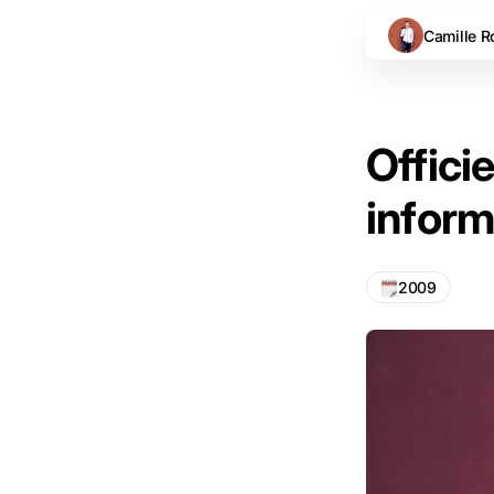
Camille R
Offici
inform
2009