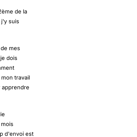
 2ème de la
j'y suis
n de mes
je dois
omment
 mon travail
r apprendre
ie
s mois
up d'envoi est