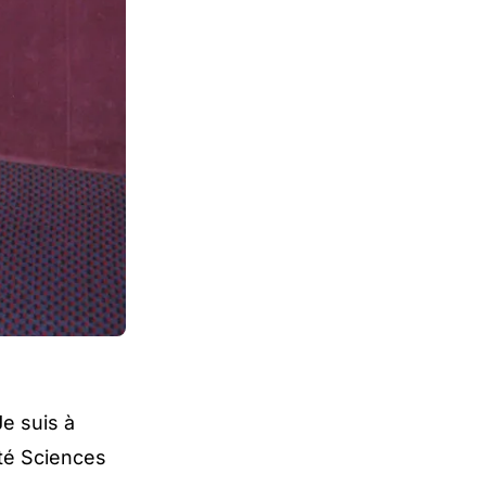
e suis à
ité Sciences