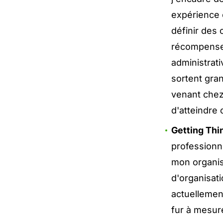
expérience 
définir des 
récompenser
administrat
sortent gra
venant chez
d'atteindre c
Getting Thi
professionne
mon organisa
d'organisati
actuellement
fur à mesure