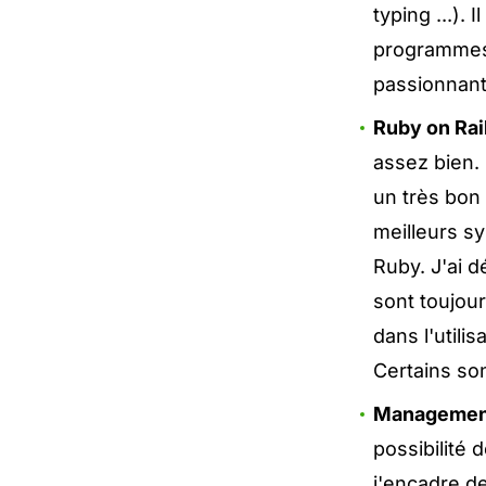
typing ...).
programmes 
passionnant. 
Ruby on Rai
assez bien.
un très bon
meilleurs s
Ruby. J'ai 
sont toujou
dans l'utili
Certains son
Managemen
possibilité
j'encadre d