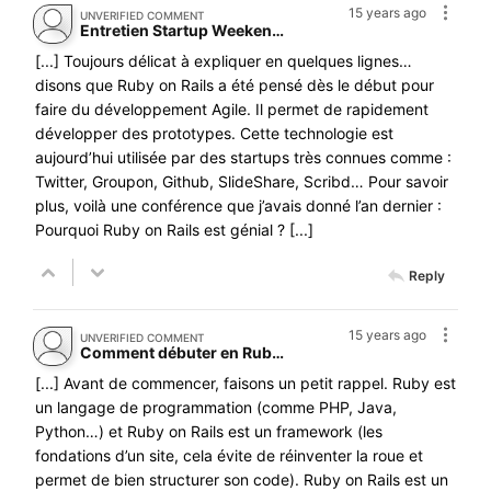
15 years ago
UNVERIFIED COMMENT
Entretien Startup Weekend : Ruby on Rails avec Camille Roux | Startup Weekend Bretagne
[...] Toujours délicat à expliquer en quelques lignes…
disons que Ruby on Rails a été pensé dès le début pour
faire du développement Agile. Il permet de rapidement
développer des prototypes. Cette technologie est
aujourd’hui utilisée par des startups très connues comme :
Twitter, Groupon, Github, SlideShare, Scribd… Pour savoir
plus, voilà une conférence que j’avais donné l’an dernier :
Pourquoi Ruby on Rails est génial ? [...]
Reply
15 years ago
UNVERIFIED COMMENT
Comment débuter en Ruby on Rails ? | Camille Roux
[...] Avant de commencer, faisons un petit rappel. Ruby est
un langage de programmation (comme PHP, Java,
Python…) et Ruby on Rails est un framework (les
fondations d’un site, cela évite de réinventer la roue et
permet de bien structurer son code). Ruby on Rails est un