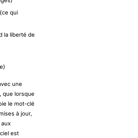
ages)
ce qui
la liberté de
e)
 avec une
, que lorsque
ie le mot-clé
mises à jour,
s aux
iel est