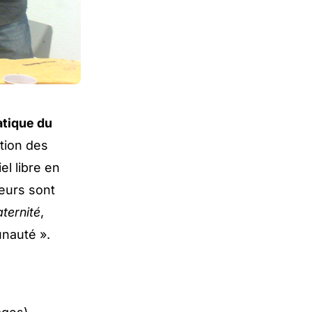
atique du
ition des
el libre en
teurs sont
aternité
,
nauté ».