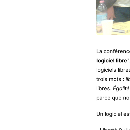
La conférence
logiciel libre
"
logiciels libr
trois mots :
li
libres.
Égalité
parce que no
Un logiciel es