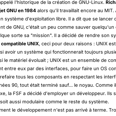
 rappelé l'historique de la création de GNU-Linux.
Rich
ojet GNU en 1984
alors qu'il travaillait encore au MIT. 
n système d'exploitation libre. Il a dit que se lancer 
t de GNU, c'était un peu comme sauver quelqu'un 
elque sorte sa "mission". Il a décidé de rendre son 
n
compatible UNIX
, ceci pour deux raisons : UNIX est 
ussi avoir un système qui fonctionnerait toujours plu
i le matériel évoluait ; UNIX est un ensemble de c
entre eux par des interfaces, pour faire un OS comp
e refaire tous les composants en respectant les inter
ées 90, tout était terminé sauf... le noyau. Comme il
e, la FSF a décidé d'employer un développeur. Ils s
 soit aussi modulaire comme le reste du système.
ent le développement n'est pas arrivé à terme. Tr