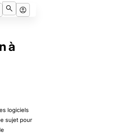
n à
s logiciels
e sujet pour
le