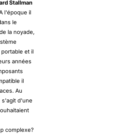
ard Stallman
A l'époque il
dans le
de la noyade,
système
portable et il
sieurs années
omposants
atible il
faces. Au
 s'agit d'une
ouhaitaient
op complexe?