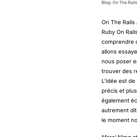
Blog: On The Rail
On The Rails
Ruby On Rails
comprendre ce
allons essay
nous poser en
trouver des 
L’idée est de
précis et plu
également écr
autrement dit
le moment nou