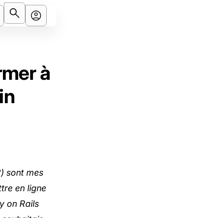
rmer à
in
2
) sont mes
tre en ligne
y on Rails