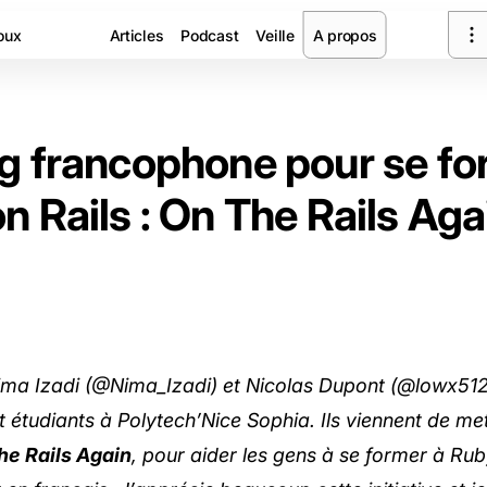
oux
Articles
Podcast
Veille
A propos
g francophone pour se fo
n Rails : On The Rails Aga
ima Izadi (
@Nima_Izadi
) et Nicolas Dupont (
@lowx51
ont étudiants à Polytech’Nice Sophia. Ils viennent de met
he Rails Again
, pour aider les gens à se former à Rub