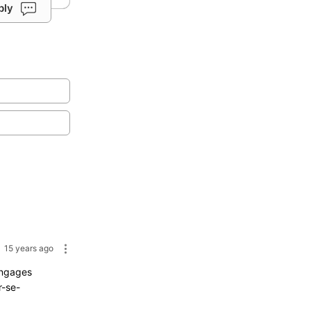
ply
15 years ago
Langages
r-se-