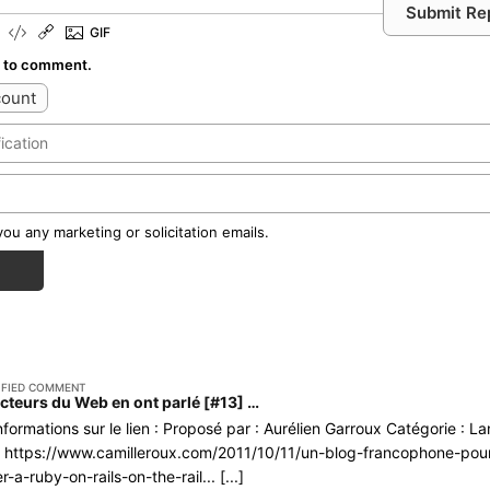
Submit Re
l to comment.
count
u any marketing or solicitation emails.
IFIED COMMENT
Les acteurs du Web en ont parlé [#13] | Le blog des nouvelles technologies : Web, Technologies, Développement, Interopérabilité
 Informations sur le lien : Proposé par : Aurélien Garroux Catégorie : 
:
https://www.camilleroux.com/2011/10/11/un-blog-francophone-pou
r-a-ruby-on-rails-on-the-rail
... [...]