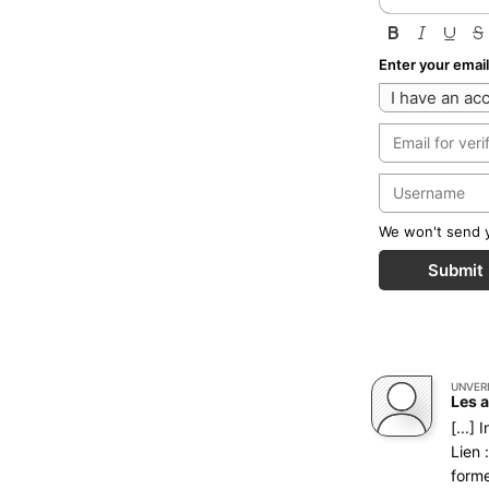
Enter your emai
I have an ac
We won't send yo
Submit
UNVER
[...]
Lien 
forme