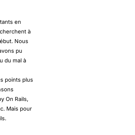
tants en
 cherchent à
début. Nous
 avons pu
u du mal à
s points plus
ensons
y On Rails,
tc. Mais pour
ls.