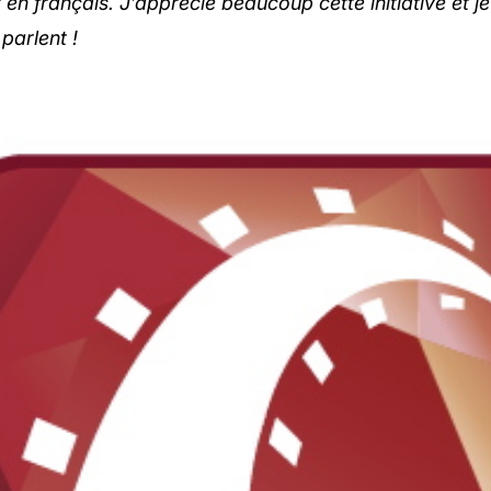
en français. J’apprécie beaucoup cette initiative et je
 parlent !