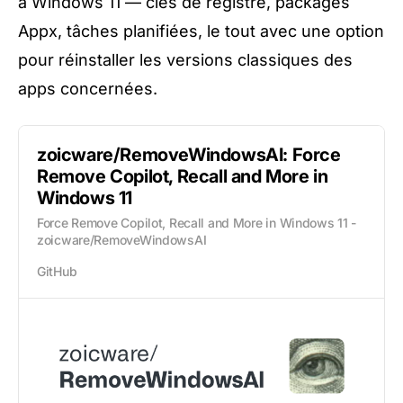
à Windows 11 — clés de registre, packages
Appx, tâches planifiées, le tout avec une option
pour réinstaller les versions classiques des
apps concernées.
zoicware/RemoveWindowsAI: Force
Remove Copilot, Recall and More in
Windows 11
Force Remove Copilot, Recall and More in Windows 11 -
zoicware/RemoveWindowsAI
GitHub