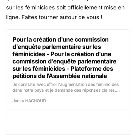
sur les féminicides soit officiellement mise en
ligne. Faites tourner autour de vous !
Pour la création d'une commission
d'enquête parlementaire sur les
féminicides - Pour la création d'une
commission d'enquête parlementaire
sur les féminicides - Plateforme des
pétitions de l’Assemblée nationale
Je constate avec effroi l'augmentation des féminicides
dans notre pays et je demande des réponses claires.
Depuis plusieurs années, des femmes sont tuées par
Jacky HACHOUD
des proches, souvent après des signalem...