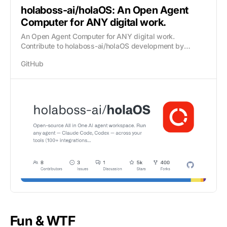
holaboss-ai/holaOS: An Open Agent
Computer for ANY digital work.
An Open Agent Computer for ANY digital work.
Contribute to holaboss-ai/holaOS development by
creating an account on GitHub.
GitHub
Fun & WTF