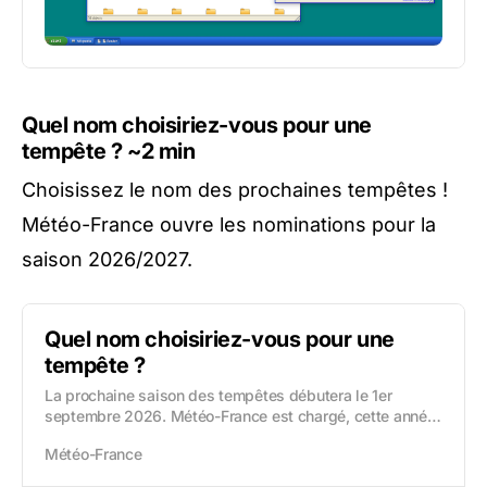
Quel nom choisiriez-vous pour une
tempête ?
~2 min
Choisissez le nom des prochaines tempêtes !
Météo-France ouvre les nominations pour la
saison 2026/2027.
Quel nom choisiriez-vous pour une
tempête ?
La prochaine saison des tempêtes débutera le 1er
septembre 2026. Météo-France est chargé, cette année,
d’établir une liste principale de noms pour les tempêtes
Météo-France
susceptibles de toucher l’un des pays...