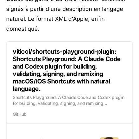
signés à partir d'une description en langage
naturel. Le format XML d'Apple, enfin
domestiqué.
viticci/shortcuts-playground-plugin:
Shortcuts Playground: A Claude Code
and Codex plugin for building,
validating, signing, and remixing
macOS/iOS Shortcuts with natural
language.
Shortcuts Playground: A Claude Code and Codex plugin
for building, validating, signing, and remixing
macOS/iOS Shortcuts with natural language. -
GitHub
viticci/shortcuts-playground-plugin