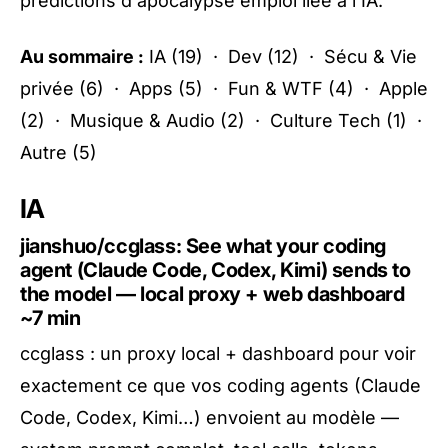
prédictions d'apocalypse emploi liée à l'IA.
Au sommaire :
IA
(19) ·
Dev
(12) ·
Sécu & Vie
privée
(6) ·
Apps
(5) ·
Fun & WTF
(4) ·
Apple
(2) ·
Musique & Audio
(2) ·
Culture Tech
(1) ·
Autre
(5)
IA
jianshuo/ccglass: See what your coding
agent (Claude Code, Codex, Kimi) sends to
the model — local proxy + web dashboard
~7 min
ccglass : un proxy local + dashboard pour voir
exactement ce que vos coding agents (Claude
Code, Codex, Kimi…) envoient au modèle —