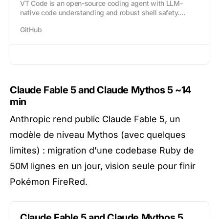
VT Code is an open-source coding agent with LLM-
native code understanding and robust shell safety.
Supports multiple LLM providers with automatic failover
GitHub
and efficient context management. - vinhnx...
Claude Fable 5 and Claude Mythos 5
~14
min
Anthropic rend public Claude Fable 5, un
modèle de niveau Mythos (avec quelques
limites) : migration d'une codebase Ruby de
50M lignes en un jour, vision seule pour finir
Pokémon FireRed.
Claude Fable 5 and Claude Mythos 5