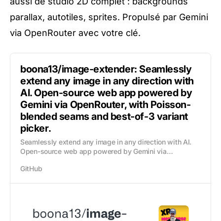
aussi de studio 2D complet : backgrounds
parallax, autotiles, sprites. Propulsé par Gemini
via OpenRouter avec votre clé.
boona13/image-extender: Seamlessly
extend any image in any direction with
AI. Open-source web app powered by
Gemini via OpenRouter, with Poisson-
blended seams and best-of-3 variant
picker.
Seamlessly extend any image in any direction with AI.
Open-source web app powered by Gemini via
OpenRouter, with Poisson-blended seams and best-of-3
GitHub
variant picker. - boona13/image-extender