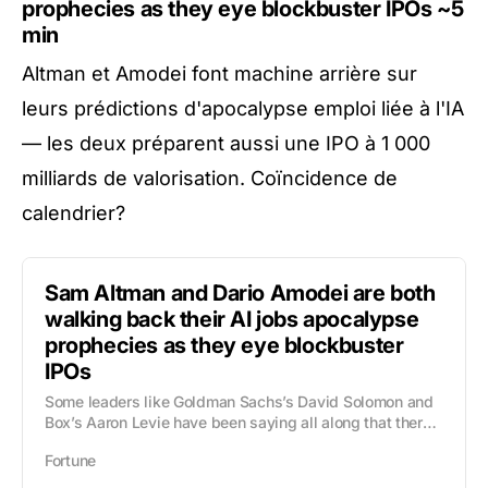
prophecies as they eye blockbuster IPOs
~5
min
Altman et Amodei font machine arrière sur
leurs prédictions d'apocalypse emploi liée à l'IA
— les deux préparent aussi une IPO à 1 000
milliards de valorisation. Coïncidence de
calendrier?
Sam Altman and Dario Amodei are both
walking back their AI jobs apocalypse
prophecies as they eye blockbuster
IPOs
Some leaders like Goldman Sachs’s David Solomon and
Box’s Aaron Levie have been saying all along that there
won’t be a white-collar wipeout.
Fortune