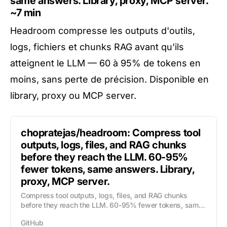
same answers. Library, proxy, MCP server.
~7 min
Headroom compresse les outputs d'outils,
logs, fichiers et chunks RAG avant qu'ils
atteignent le LLM — 60 à 95% de tokens en
moins, sans perte de précision. Disponible en
library, proxy ou MCP server.
chopratejas/headroom: Compress tool
outputs, logs, files, and RAG chunks
before they reach the LLM. 60-95%
fewer tokens, same answers. Library,
proxy, MCP server.
Compress tool outputs, logs, files, and RAG chunks
before they reach the LLM. 60-95% fewer tokens, same
answers. Library, proxy, MCP server. -
GitHub
chopratejas/headroom