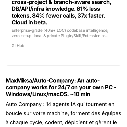
cross-project & branch-aware search,
DB/API/infra knowledge. 61% less
tokens, 84% fewer calls, 37x faster.
Cloud in beta.
Enterprise-grade (40m+ LOC) codebase intelligence,
zero-setup, local & private Plugin/Skill/Extension or
MCP: hybrid semantic search, polyglot dependency
GitHub
graphs, symbol-level impact analysis & call...
MaxMiksa/Auto-Company: An auto-
company works for 24/7 on your own PC -
Windows/Linux/macOS.
~10 min
Auto Company : 14 agents IA qui tournent en
boucle sur votre machine, forment des équipes
à chaque cycle, codent, déploient et gèrent le