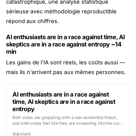
catastrophique, une analyse statistique
sérieuse avec méthodologie reproductible
répond aux chiffres.
AI enthusiasts are in a race against time, AI
skeptics are in a race against entropy
~14
min
Les gains de l'IA sont réels, les coûts aussi —
mais ils n'arrivent pas aux mêmes personnes.
AI enthusiasts are in a race against
time, AI skeptics are in a race against
entropy
Both sides are grappling with a real existential threat,
and both sides feel like they are screaming into the void.
Here's how to close the gap and get everyone pulling in
Substack
the same direction.